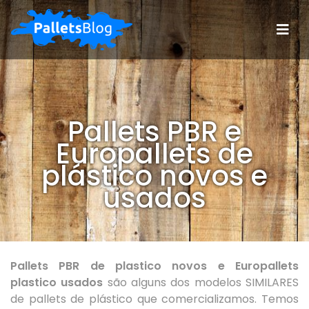
Pallets PBR e
Europallets de
plástico novos e
usados
Pallets PBR de plastico novos e Europallets
plastico usados
são alguns dos modelos SIMILARES
de pallets de plástico que comercializamos. Temos