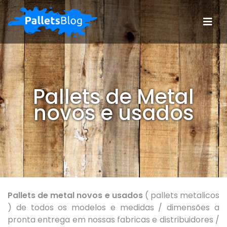
Pallets de Metal
novos e usados
Pallets de metal novos e usados
( pallets metalicos
) de todos os modelos e medidas / dimensões a
pronta entrega em nossas fabricas e distribuidores /