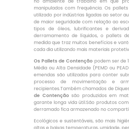
no ambiente de trabalho em que prod
manipulados com frequência. Os pallet
utilizado por indústrias ligadas ao seto
de maior seguridade com relação ao esc
tipos de óleos, lubrificantes e deriv
derramamento de líquidos, o pallets 
medida que traz muitos benefícios e vant
cada dia utilizando mais materiais protet
Os Pallets de Contenção
podem ser de 1,
Média ou Alta Densidade (PEMD ou PEAD
emendas são utilizados para conter sub
processo de movimentação e arm
recipientes.Também chamados de Diques
de Contenção
são produzidos em materi
garante longa vida útil.São produtos com
derramado fica armazenado no compartimen
Ecológicos e sustentáveis, são mais higi
altas e baixas temperaturas, umidade, pe