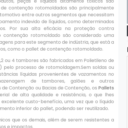
utos, peças e líquidos altamente tóxicos são
s de contenção rotomoldados são principalmente
r automotivo entre outros segmentos que necessitam
oamento indevido de líquidos, como determinados
ados. Por sua alta eficácia na proteção contra
de contenção rotomoldado são considerado uma
agens para este segmento de indústria, que está a
ivos, como o pallet de contenção rotomoldado.
2 ou 4 tambores são fabricados em Polietileno de
) pelo processo de rotomoldagem.Sem soldas ou
stâncias líquidas provenientes de vazamentos no
azenagem de tambores, galões e outros
 de Contenção ou Bacias de Contenção, os
Pallets
al de alta qualidade e resistência, o que lhes
 excelente custo-benefício, uma vez que o líquido
to inferior do pallet, podendo ser reutilizado.
ênicos que os demais, além de serem resistentes a
sos e impactos.