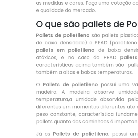
as medidas e cores. Faça uma cotação c
e qualidade do mercado.
O que são pallets de Pol
Pallets de polietileno
são pallets plasti
de baixa densidade) e PEAD (polietilen
pallets em polietileno
de baixa densid
atóxicos, e no caso do PEAD
pallet
características acima também são palle
também a altas e baixas temperaturas.
O
Pallets de polietileno
possui uma va
madeira. A madeira absorve umidade
temperatura,a umidade absorvida pe
diferentes em momentos diferentes até
peso constante, característica fundame
pallets quanto dos caminhões é importan
Já os
Pallets de polietileno
, possui u