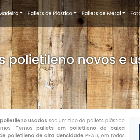
 Madeira
Pallets de Plástico
Pallets de Metal
Fot
ts polietileno novos e 
 polietileno usados
são um tipo de pallets plástico
zamos. Temos
pallets em polietileno de baixa
 de polietileno de alta densidade
PEAD, em todas