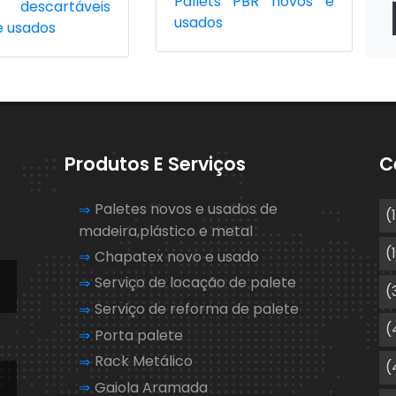
Pallets PBR novos e
s descartáveis
usados
e usados
Produtos E Serviços
C
Paletes novos e usados de
(
madeira,plástico e metal
(
Chapatex novo e usado
Serviço de locação de palete
(
Serviço de reforma de palete
(
Porta palete
Rack Metálico
(
1
Gaiola Aramada